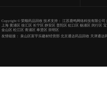
Copyright © 荣顺药品回收 技术支持：
江苏鹿鸣网络科技有限公司
上海
黄浦区
徐汇区
长宁区
静安区
普陀区
虹口区
杨浦区
闵行区
宝
金山区
松江区
青浦区
奉贤区
崇明区
友情链接：
泉山区富宇乐建材经营部
北京通达药品回收
天津通达