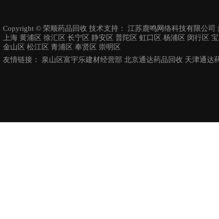
Copyright © 荣顺药品回收 技术支持：
江苏鹿鸣网络科技有限公司
上海
黄浦区
徐汇区
长宁区
静安区
普陀区
虹口区
杨浦区
闵行区
宝
金山区
松江区
青浦区
奉贤区
崇明区
友情链接：
泉山区富宇乐建材经营部
北京通达药品回收
天津通达